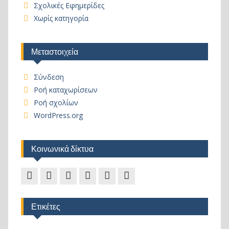
Σχολικές Εφημερίδες
Χωρίς κατηγορία
Μεταστοιχεία
Σύνδεση
Ροή καταχωρίσεων
Ροή σχολίων
WordPress.org
Κοινωνικά δίκτυα
Το
Πλατφόρμα
Facebook
Facebook
Facebook
Blog
κανάλι
τηλεκπαίδευσης
2
–
Ετικέτες
μας
Σύλλογος
Γονέων