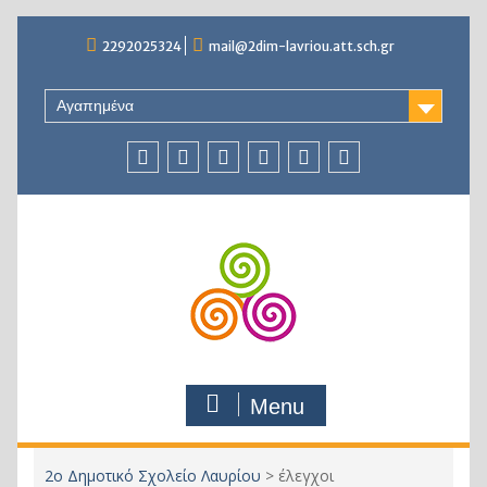
Skip
2292025324
mail@2dim-lavriou.att.sch.gr
to
content
Αγαπημένα
Το
Πλατφόρμα
Facebook
Facebook
Facebook
Blog
κανάλι
τηλεκπαίδευσης
2
–
μας
Σύλλογος
Γονέων
Menu
2ο Δημοτικό Σχολείο Λαυρίου
>
έλεγχοι